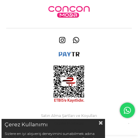
Satın Alma Şartları ve Koşulları
Gizlilik Politikası
Çerez Kullanımı
Çerezler Politikası
Sizlere en iyi alışveriş deneyimini sunabilmek adına