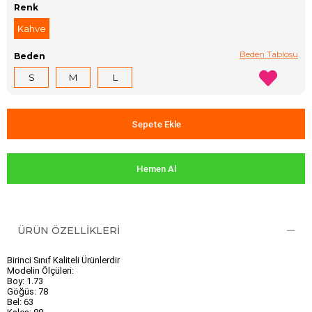
Renk
Kahve
Beden Tablosu
Beden
S
M
L
ÜRÜN ÖZELLIKLERI
Birinci Sınıf Kaliteli Ürünlerdir
Modelin Ölçüleri:
Boy: 1.73
Göğüs: 78
Bel: 63