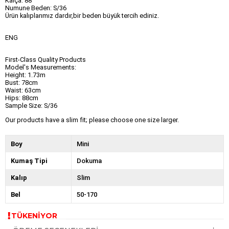
Kalça: 88
Numune Beden: S/36
Ürün kalıplarımız dardır,bir beden büyük tercih ediniz.
ENG
First-Class Quality Products
Model's Measurements:
Height: 1.73m
Bust: 78cm
Waist: 63cm
Hips: 88cm
Sample Size: S/36
Our products have a slim fit; please choose one size larger.
Boy
Mini
Kumaş Tipi
Dokuma
Kalıp
Slim
Bel
50-170
TÜKENİYOR